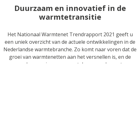
Duurzaam en innovatief in de
warmtetransitie
Het Nationaal Warmtenet Trendrapport 2021 geeft u
een uniek overzicht van de actuele ontwikkelingen in de
Nederlandse warmtebranche. Zo komt naar voren dat de
groei van warmtenetten aan het versnellen is, en de
verduurzaming van warmtebronnen doorzet.
Het trendrapport geeft gemeenten, woningcorporaties,
warmtebedrijven en andere stakeholders in de
warmtetransitie de nieuwste inzichten over de duurzame
warmte van vandaag en morgen. Daarnaast geeft het
onderbouwde informatie over de mogelijke technieken
en toepassingen van warmtenetten, en praktische
handreikingen naar toekomstbestendige warmte-
oplossingen.